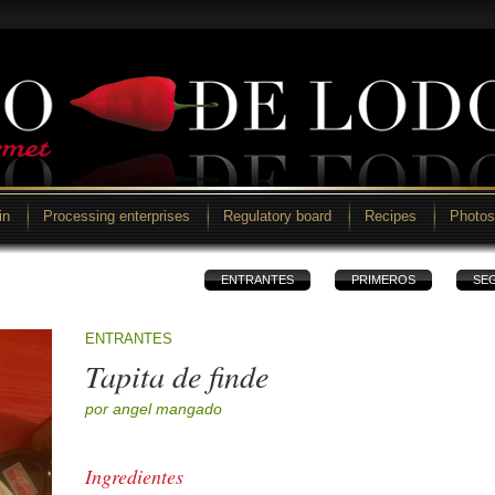
in
Processing enterprises
Regulatory board
Recipes
Photos
ENTRANTES
PRIMEROS
SE
ENTRANTES
Tapita de finde
por angel mangado
Ingredientes