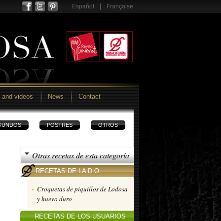
Español
Française
 and videos
News
Contact
GUNDOS
POSTRES
OTROS
Otras recetas de esta categoría
RECETAS DE LA D.O.
Croquetas de piquillos de Lodosa
y huevo duro
RECETAS DE LOS USUARIOS