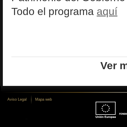
Todo el programa
aquí
Ver m
Aviso Legal
Mapa web
 desarrollo iLUNE