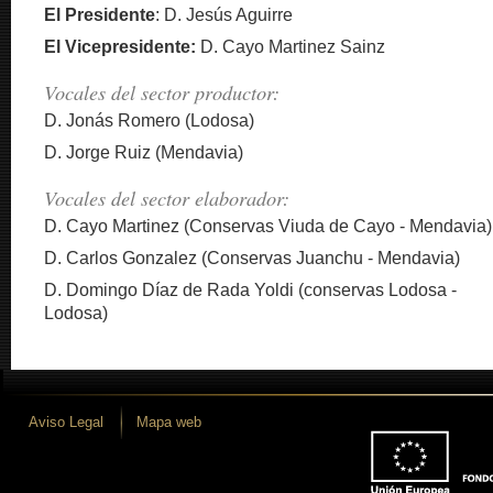
El Presidente
: D. Jesús Aguirre
El Vicepresidente:
D. Cayo Martinez Sainz
Vocales del sector productor:
D. Jonás Romero (Lodosa)
D. Jorge Ruiz (Mendavia)
Vocales del sector elaborador:
D. Cayo Martinez (Conservas Viuda de Cayo - Mendavia)
D. Carlos Gonzalez (Conservas Juanchu - Mendavia)
D. Domingo Díaz de Rada Yoldi (conservas Lodosa -
Lodosa)
Aviso Legal
Mapa web
 desarrollo iLUNE