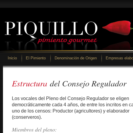
Inicio
El Pimiento
Denominación de Origen
Empresas elabo
Estructura
del Consejo Regulador
Los vocales del Pleno del Consejo Regulador se eligen
democráticamente cada 4 años, de entre los incritos en c
uno de los censos: Productor (agricultores) y elaborador
(conserveros).
Miembros del pleno: