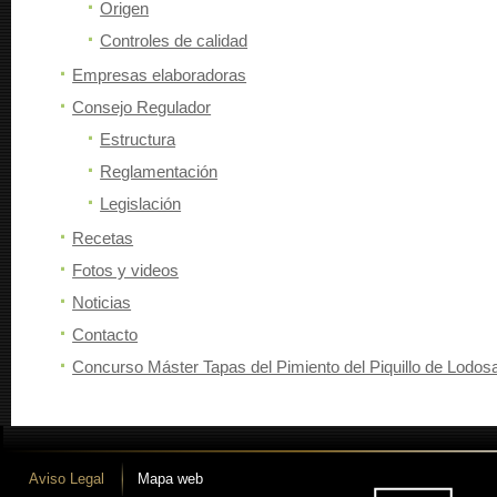
Origen
Controles de calidad
Empresas elaboradoras
Consejo Regulador
Estructura
Reglamentación
Legislación
Recetas
Fotos y videos
Noticias
Contacto
Concurso Máster Tapas del Pimiento del Piquillo de Lodos
Aviso Legal
Mapa web
 desarrollo iLUNE