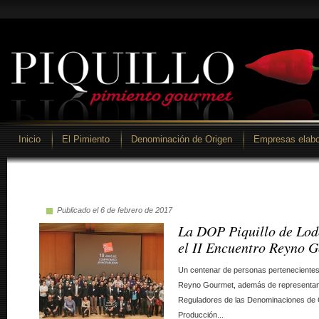
Inicio
El Pimiento
Denominación de Origen
Empresas elabo
Publicado el 6 de febrero de 2017
La DOP Piquillo de Lod
el II Encuentro Reyno 
Un centenar de personas pertenecientes
Reyno Gourmet, además de representan
Reguladores de las Denominaciones de 
Producción...