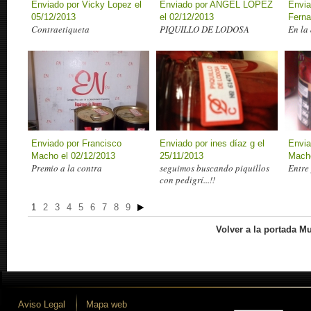
Enviado por Vicky Lopez el
Enviado por ANGEL LOPEZ
Envia
05/12/2013
el 02/12/2013
Ferna
Contraetiqueta
PIQUILLO DE LODOSA
En la
Enviado por Francisco
Enviado por ines díaz g el
Envia
Macho el 02/12/2013
25/11/2013
Macho
Premio a la contra
seguimos buscando piquillos
Entre 
con pedigrí...!!
1
2
3
4
5
6
7
8
9
Volver a la portada M
Aviso Legal
Mapa web
 desarrollo iLUNE