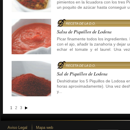
pimientos en la licuadora con los tres P
un poquito de azúcar hasta conseguir un
RECETA DE LA D.O.
Salsa de Piquillos de Lodosa
Picar finamente todos los ingredientes. 
con el ajo, añadir la zanahoria y dejar
echar el tomate y el laurel. Una vez
RECETA DE LA D.O.
Sal de Piquillos de Lodosa
Deshidratar los 5 Piquillos de Lodosa e
horas aproximadamente). Una vez deshi
y...
1
2
3
Aviso Legal
Mapa web
 desarrollo iLUNE