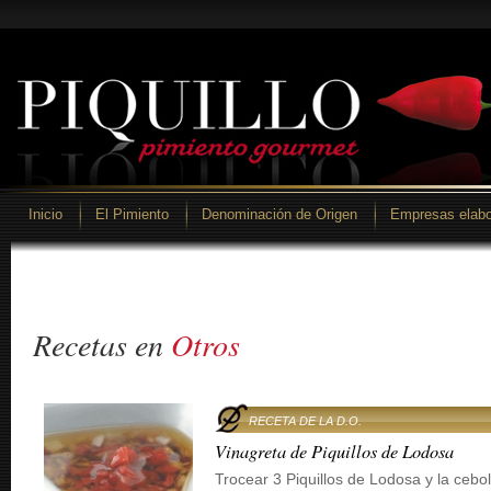
Inicio
El Pimiento
Denominación de Origen
Empresas elabo
Recetas en
Otros
RECETA DE LA D.O.
Vinagreta de Piquillos de Lodosa
Trocear 3 Piquillos de Lodosa y la cebo