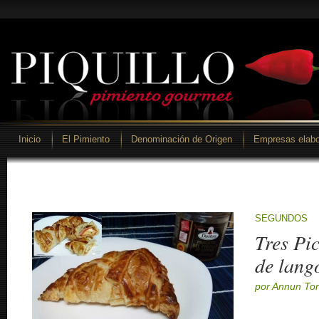
Inicio
El Pimiento
Denominación de Origen
Empresas elabo
SEGUNDOS
Tres Pic
de lango
por Annun Tor