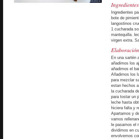
Ingredientes
Ingredientes pa
bote de pimient
langostinos cru
1 cucharada so
mantequilla. le
virgen extra. S
Elaboració
En una sartén 
añadimos los a
añadimos el ba
Añadimos los l
para mezclar s
estan hechos añ
la cucharada d
para tostar un 
leche hasta ob
hiciera falta y
Apartamos y de
vamos rellenan
le pasamos el r
dividimos en cu
envolvemos con