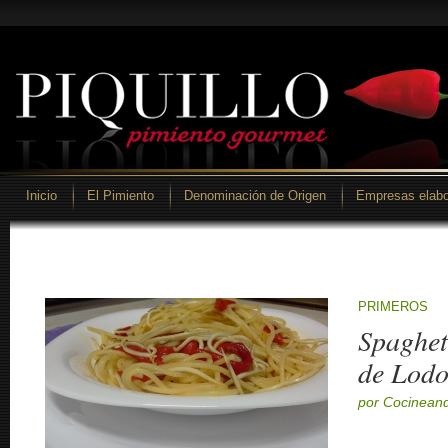
Inicio
El Pimiento
Denominación de Origen
Empresas elabo
PRIMEROS
Spaghett
de Lodo
por Cocineand