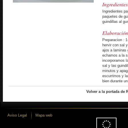
Ingredientes
Ingredientes pa
paquetes de gul
guindillas al gu
Elaboració
Preparacion : 1
hervir con sal 
ajos a laminas 
echamos a la s
incorporamos l
sal y las guind
minutos y apag
escurrimos y l
bien durante u
Volver a la portada de 
Aviso Legal
Mapa web
 desarrollo iLUNE